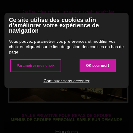
Salle de groupe privatisable
Ce site utilise des cookies afin
d’améliorer votre expérience de
Donnez votre avis !
navigation
Vous pouvez paramétrer vos préférences et modifier vos
choix en cliquant sur le lien de gestion des cookies en bas de
page.
Paramétrer mes choix
OK pour moi !
Continuer sans accepter
SALLE PRIVATIVE POUR REPAS DE GROUPE
MENUS DE GROUPE PERSONALISABLE SUR DEMANDE
Horaires