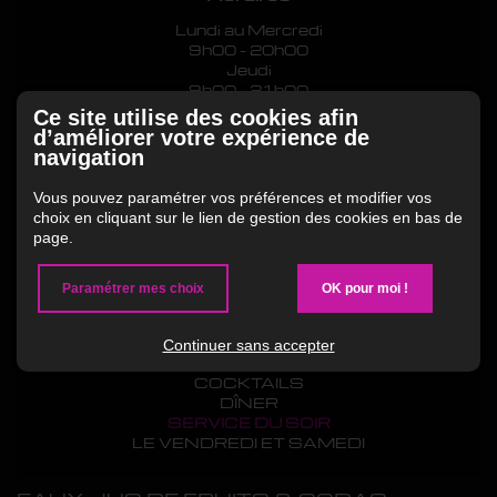
Lundi au Mercredi
9h00 - 20h00
Jeudi
9h00 - 21h00
Vendredi
Ce site utilise des cookies afin
9h00 - 22h00
d’améliorer votre expérience de
Samedi
navigation
10h00 - 22h00
Dimanche
Vous pouvez paramétrer vos préférences et modifier vos
14h00 - 20h00
choix en cliquant sur le lien de gestion des cookies en bas de
page.
PETIT-DÉJEUNER
DÉJEUNER
SALON DE THÉ
Paramétrer mes choix
OK pour moi !
COFFEE SHOP
GLACIER
SNACKING
Continuer sans accepter
BAR
COCKTAILS
DÎNER
SERVICE DU SOIR
LE VENDREDI ET SAMEDI