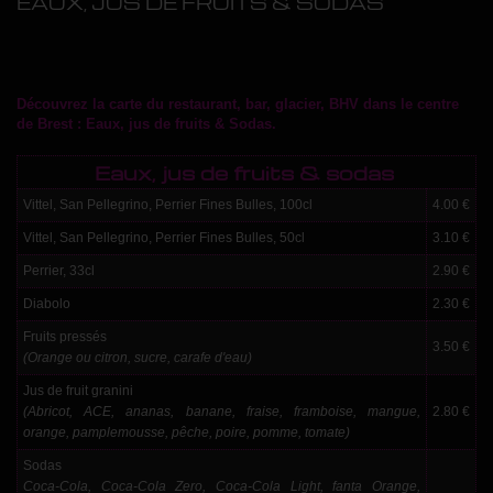
EAUX, JUS DE FRUITS & SODAS
Découvrez la carte du restaurant, bar, glacier, BHV dans le centre
de Brest : Eaux, jus de fruits & Sodas.
Eaux, jus de fruits & sodas
Vittel, San Pellegrino, Perrier Fines Bulles, 100cl
4.00 €
Vittel, San Pellegrino, Perrier Fines Bulles, 50cl
3.10 €
Perrier, 33cl
2.90 €
Diabolo
2.30 €
Fruits pressés
3.50 €
(Orange ou citron, sucre, carafe d'eau)
Jus de fruit granini
(Abricot, ACE, ananas, banane, fraise, framboise, mangue,
2.80 €
orange, pamplemousse, pêche, poire, pomme, tomate)
Sodas
Coca-Cola, Coca-Cola Zero, Coca-Cola Light, fanta Orange,