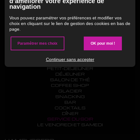
d’améliorer votre expérience de
navigation
Lundi au Mercredi
9h00 - 20h00
Vous pouvez paramétrer vos préférences et modifier vos
Jeudi
choix en cliquant sur le lien de gestion des cookies en bas de
9h00 - 21h00
page.
Vendredi
9h00 - 22h00
Samedi
Paramétrer mes choix
OK pour moi !
10h00 - 22h00
Dimanche
14h00 - 20h00
Continuer sans accepter
PETIT-DÉJEUNER
DÉJEUNER
SALON DE THÉ
COFFEE SHOP
GLACIER
SNACKING
BAR
COCKTAILS
DÎNER
SERVICE DU SOIR
LE VENDREDI ET SAMEDI