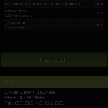
Pain perdu brioché, glace vanille, caramel au beurre salé
7.90 €
Café Gourmand
6.50 €
Café + mini desserts
Thé Gourmand
7.90 €
Thé + mini desserts
RETOUR
BHV
1 rue Jean Jaurès
29200 BREST
Tél.
02 98 46 01 65