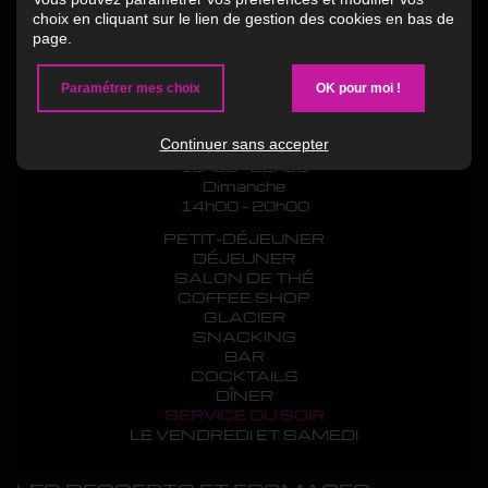
choix en cliquant sur le lien de gestion des cookies en bas de
Lundi au Mercredi
page.
9h00 - 20h00
Jeudi
9h00 - 21h00
Paramétrer mes choix
OK pour moi !
Vendredi
9h00 - 22h00
Continuer sans accepter
Samedi
10h00 - 22h00
Dimanche
14h00 - 20h00
PETIT-DÉJEUNER
DÉJEUNER
SALON DE THÉ
COFFEE SHOP
GLACIER
SNACKING
BAR
COCKTAILS
DÎNER
SERVICE DU SOIR
LE VENDREDI ET SAMEDI