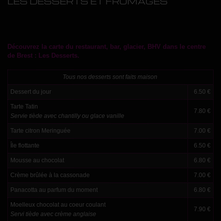
LES DESSERTS ET FROMAGES
Découvrez la carte du restaurant, bar, glacier, BHV dans le centre
de Brest : Les Desserts.
Tous nos desserts sont faits maison
Dessert du jour
6.50 €
Tarte Tatin
7.80 €
Servie tiède avec chantilly ou glace vanille
Tarte citron Meringuée
7.00 €
Ȋle flottante
6.50 €
Mousse au chocolat
6.80 €
Crème brûlée à la cassonade
7.00 €
Panacotta au parfum du moment
6.80 €
Moelleux chocolat au coeur coulant
7.90 €
Servi tiède avec crème anglaise